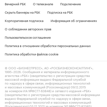
Вечерний РБК
О телеканале
Подключение
Скрыть баннеры на РБК
Подписка на РБК
Корпоративная подписка
Информация об ограничениях
О соблюдении авторских прав
Пользовательское соглашение
Политика в отношении обработки персональных данных
Политика обработки файлов cookie
© ООО «БИЗНЕСПРЕСС», АО «РОСБИЗНЕСКОНСАЛТИНГ»,
1995–2026
. Сообщения и материалы информационного
агентства «РБК» (свидетельство о регистрации средства
массовой информации выдано Федеральной службой
по надзору в сфере связи, информационных технологий
и массовых коммуникаций (Роскомнадзор) 09.12.2015
за номером ИА №ФС77-63848) и сетевого издания «РБК»
(свидетельство о регистрации средства массовой информации
выдано Федеральной службой по надзору в сфере связи,
информационных технологий и массовых коммуникаций
(Роскомнадзор) 03.12.2021 за номером ЭЛ №ФС77-82385)