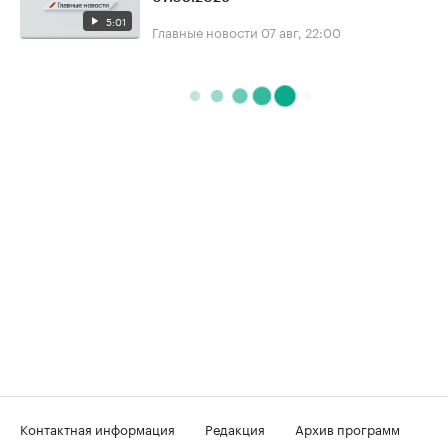
5:01
Главные новости
07 авг, 22:00
Контактная информация
Редакция
Архив программ