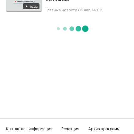
10:23
Главные новости
06 авг, 14:00
Контактная информация
Редакция
Архив программ