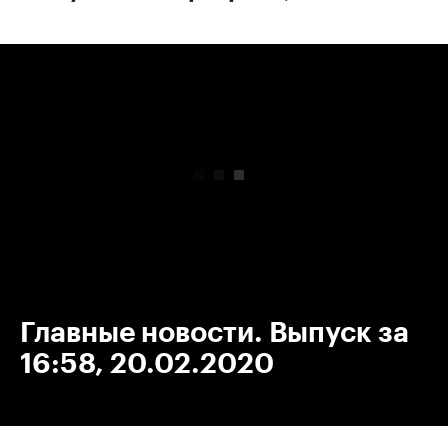
00:00
/
00:00
Главные новости. Выпуск за
16:58, 20.02.2020