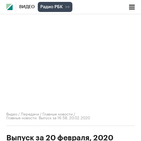
ВИДЕО
Видео
/
Передачи
/
Главные новости
/
Главные новости. Выпуск за 16:58, 20.02.2020
Выпуск за 20 февраля, 2020