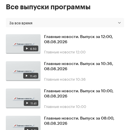
Все выпуски программы
За все время
Главные новости. Выпуск за 12:00,
08.08.2026
6:50
Главные новости
12:00
Главные новости. Выпуск за 10:36,
08.08.2026
11:43
Главные новости
10:36
Главные новости. Выпуск за 10:00,
08.08.2026
11:41
Главные новости
10:00
Главные новости. Выпуск за 08:00,
08.08.2026