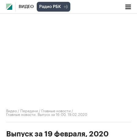
ВИДЕО
Видео
/
Передачи
/
Главные новости
/
Главные новости. Выпуск за 16:00, 19.02.2020
Выпуск за 19 февраля, 2020