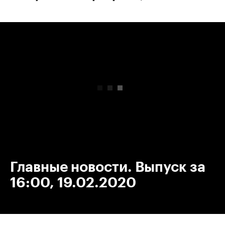
00:00
/
00:00
Главные новости. Выпуск за
16:00, 19.02.2020