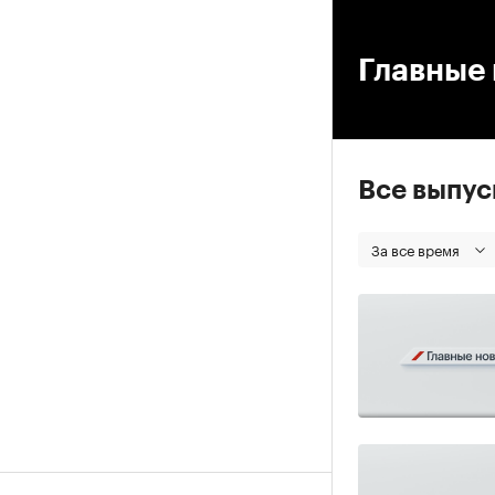
00
Главные 
Все выпу
За все время