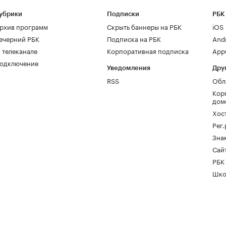
убрики
Подписки
РБК
рхив программ
Скрыть баннеры на РБК
iOS
ечерний РБК
Подписка на РБК
And
 телеканале
Корпоративная подписка
AppG
одключение
Уведомления
Дру
RSS
Обл
Кор
дом
Хос
Рег
Зна
Сайт
РБК
Шко