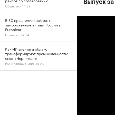
рейсов по согласованию
Выпуск за
Общество, 14:29
В ЕС предложили забрать
замороженные активы России у
Euroclear
Политика, 14:24
Как ИИ-агенты и облако
трансформируют промышленность:
опыт «Норникеля»
РБК и Yandex Cloud, 14:23