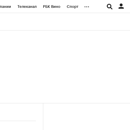
...
пании
Телеканал
РБК Вино
Спорт
ые проекты
Город
Стиль
Крипто
Спецпроекты СПб
логии и медиа
Финансы