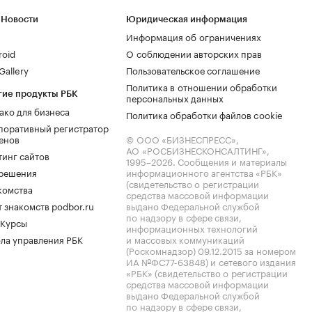
 Новости
Юридическая информация
Информация об ограничениях
roid
О соблюдении авторских прав
allery
Пользовательское соглашение
Политика в отношении обработки
гие продукты РБК
персональных данных
ако для бизнеса
Политика обработки файлов cookie
поративный регистратор
енов
© ООО «БИЗНЕСПРЕСС»,
АО «РОСБИЗНЕСКОНСАЛТИНГ»,
тинг сайтов
1995–2026
. Сообщения и материалы
.решения
информационного агентства «РБК»
(свидетельство о регистрации
комства
средства массовой информации
 знакомств podbor.ru
выдано Федеральной службой
по надзору в сфере связи,
 Курсы
информационных технологий
ла управления РБК
и массовых коммуникаций
(Роскомнадзор) 09.12.2015 за номером
ИА №ФС77-63848) и сетевого издания
«РБК» (свидетельство о регистрации
средства массовой информации
выдано Федеральной службой
по надзору в сфере связи,