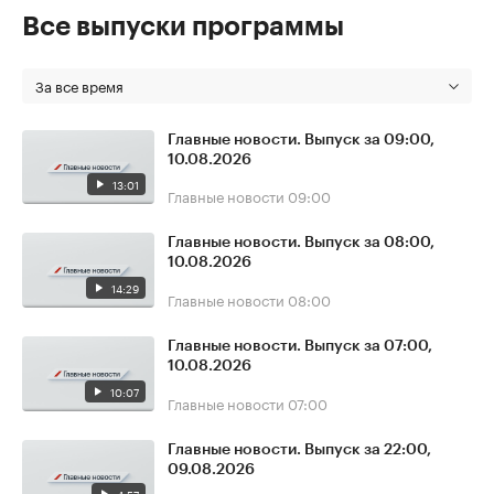
Все выпуски программы
За все время
Главные новости. Выпуск за 09:00,
10.08.2026
13:01
Главные новости
09:00
Главные новости. Выпуск за 08:00,
10.08.2026
14:29
Главные новости
08:00
Главные новости. Выпуск за 07:00,
10.08.2026
10:07
Главные новости
07:00
Главные новости. Выпуск за 22:00,
09.08.2026