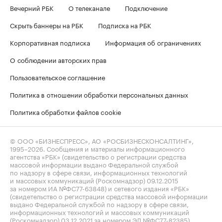
Вечерний РБК
О телеканале
Подключение
Скрыть баннеры на РБК
Подписка на РБК
Корпоративная подписка
Информация об ограничениях
О соблюдении авторских прав
Пользовательское соглашение
Политика в отношении обработки персональных данных
Политика обработки файлов cookie
© ООО «БИЗНЕСПРЕСС», АО «РОСБИЗНЕСКОНСАЛТИНГ»,
1995–2026
. Сообщения и материалы информационного
агентства «РБК» (свидетельство о регистрации средства
массовой информации выдано Федеральной службой
по надзору в сфере связи, информационных технологий
и массовых коммуникаций (Роскомнадзор) 09.12.2015
за номером ИА №ФС77-63848) и сетевого издания «РБК»
(свидетельство о регистрации средства массовой информации
выдано Федеральной службой по надзору в сфере связи,
информационных технологий и массовых коммуникаций
(Роскомнадзор) 03.12.2021 за номером ЭЛ №ФС77-82385)