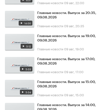
4:57
Главные новости
09 авг, 22:00
Главные новости. Выпуск за 20:35,
09.08.2026
14:00
Главные новости
09 авг, 20:35
Главные новости. Выпуск за 19:00,
09.08.2026
5:12
Главные новости
09 авг, 19:00
Главные новости. Выпуск за 17:00,
09.08.2026
5:03
Главные новости
09 авг, 17:00
Главные новости. Выпуск за 15:00,
09.08.2026
5:04
Главные новости
09 авг, 15:00
Главные новости. Выпуск за 14:00,
09.08.2026