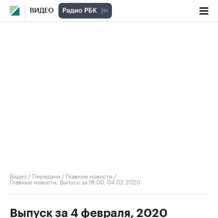
ВИДЕО
Видео
/
Передачи
/
Главные новости
/
Главные новости. Выпуск за 18:00, 04.02.2020
Выпуск за 4 февраля, 2020