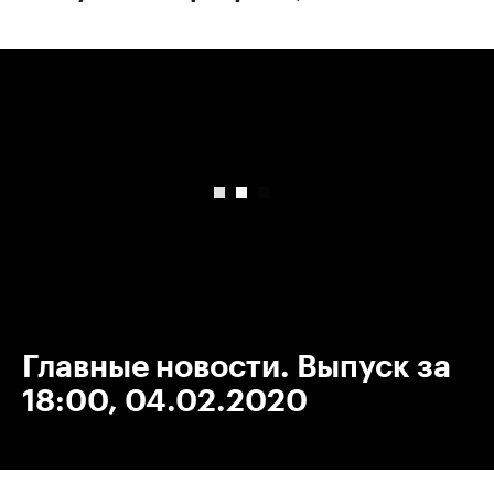
00:00
/
00:00
Главные новости. Выпуск за
18:00, 04.02.2020