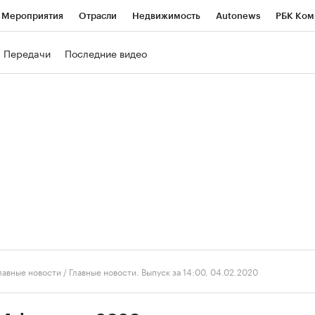
Мероприятия
Отрасли
Недвижимость
Autonews
РБК Ком
ние
РБК Курсы
РБК Life
Тренды
Визионеры
Национальн
Передачи
Последние видео
б
Исследования
Кредитные рейтинги
Франшизы
Газета
роверка контрагентов
Политика
Экономика
Бизнес
Техно
лавные новости
/
Главные новости. Выпуск за 14:00, 04.02.2020