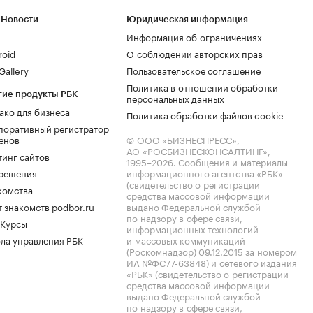
 Новости
Юридическая информация
Информация об ограничениях
roid
О соблюдении авторских прав
allery
Пользовательское соглашение
Политика в отношении обработки
гие продукты РБК
персональных данных
ако для бизнеса
Политика обработки файлов cookie
поративный регистратор
енов
© ООО «БИЗНЕСПРЕСС»,
АО «РОСБИЗНЕСКОНСАЛТИНГ»,
тинг сайтов
1995–2026
. Сообщения и материалы
.решения
информационного агентства «РБК»
(свидетельство о регистрации
комства
средства массовой информации
 знакомств podbor.ru
выдано Федеральной службой
по надзору в сфере связи,
 Курсы
информационных технологий
ла управления РБК
и массовых коммуникаций
(Роскомнадзор) 09.12.2015 за номером
ИА №ФС77-63848) и сетевого издания
«РБК» (свидетельство о регистрации
средства массовой информации
выдано Федеральной службой
по надзору в сфере связи,