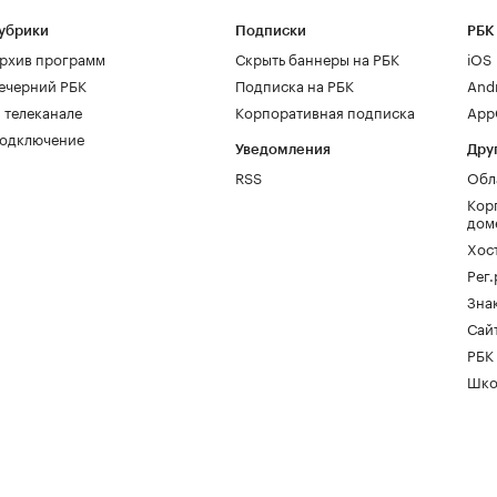
убрики
Подписки
РБК
рхив программ
Скрыть баннеры на РБК
iOS
ечерний РБК
Подписка на РБК
And
 телеканале
Корпоративная подписка
AppG
одключение
Уведомления
Дру
RSS
Обл
Кор
дом
Хос
Рег
Зна
Сайт
РБК
Шко