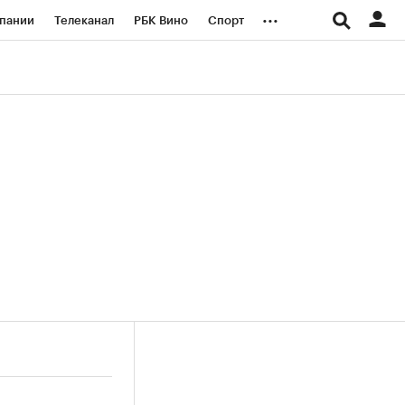
...
пании
Телеканал
РБК Вино
Спорт
ые проекты
Город
Стиль
Крипто
Спецпроекты СПб
логии и медиа
Финансы