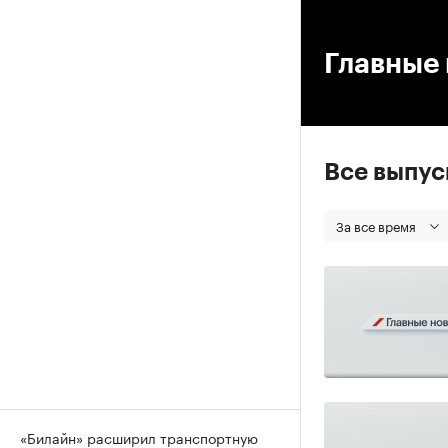
00
Главные 
Все выпу
За все время
«Билайн» расширил транспортную