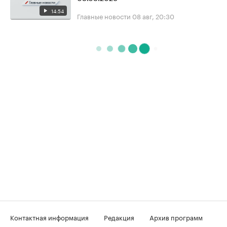
14:54
Главные новости
08 авг, 20:30
Контактная информация
Редакция
Архив программ