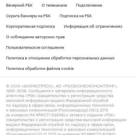
Вечерний РБК
О телеканале
Подключение
Скрыть баннеры на РБК
Подписка на РБК
Корпоративная подписка
Информация об ограничениях
О соблюдении авторских прав
Пользовательское соглашение
Политика в отношении обработки персональных данных
Политика обработки файлов cookie
© ООО «БИЗНЕСПРЕСС», АО «РОСБИЗНЕСКОНСАЛТИНГ»,
1995–2026
. Сообщения и материалы информационного
агентства «РБК» (свидетельство о регистрации средства
массовой информации выдано Федеральной службой
по надзору в сфере связи, информационных технологий
и массовых коммуникаций (Роскомнадзор) 09.12.2015
за номером ИА №ФС77-63848) и сетевого издания «РБК»
(свидетельство о регистрации средства массовой информации
выдано Федеральной службой по надзору в сфере связи,
информационных технологий и массовых коммуникаций
(Роскомнадзор) 03.12.2021 за номером ЭЛ №ФС77-82385)