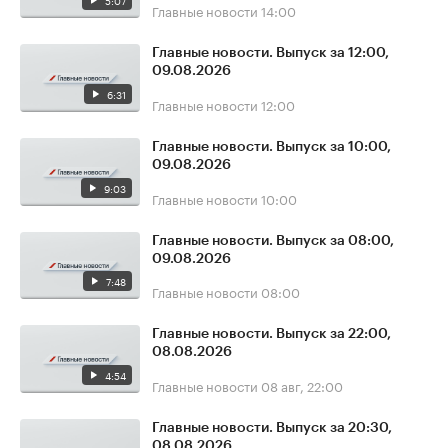
5:07
Главные новости
14:00
Главные новости. Выпуск за 12:00,
09.08.2026
6:31
Главные новости
12:00
Главные новости. Выпуск за 10:00,
09.08.2026
9:03
Главные новости
10:00
Главные новости. Выпуск за 08:00,
09.08.2026
7:48
Главные новости
08:00
Главные новости. Выпуск за 22:00,
08.08.2026
4:54
Главные новости
08 авг, 22:00
Главные новости. Выпуск за 20:30,
08.08.2026