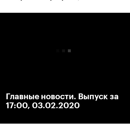
00:00
/
00:00
Главные новости. Выпуск за
17:00, 03.02.2020