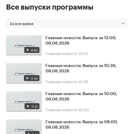
Все выпуски программы
За все время
Главные новости. Выпуск за 12:00,
08.08.2026
6:50
Главные новости
12:00
Главные новости. Выпуск за 10:36,
08.08.2026
11:43
Главные новости
10:36
Главные новости. Выпуск за 10:00,
08.08.2026
11:41
Главные новости
10:00
Главные новости. Выпуск за 08:00,
08.08.2026