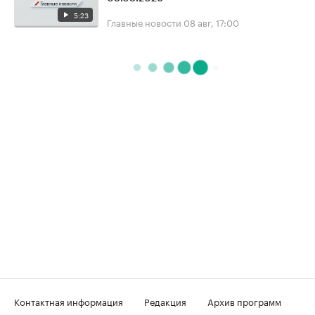
5:23
Главные новости
08 авг, 17:00
Контактная информация
Редакция
Архив программ