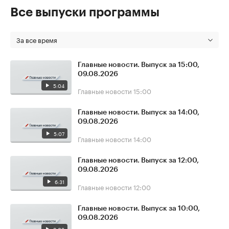
Все выпуски программы
За все время
Главные новости. Выпуск за 15:00,
09.08.2026
5:04
Главные новости
15:00
Главные новости. Выпуск за 14:00,
09.08.2026
5:07
Главные новости
14:00
Главные новости. Выпуск за 12:00,
09.08.2026
6:31
Главные новости
12:00
Главные новости. Выпуск за 10:00,
09.08.2026