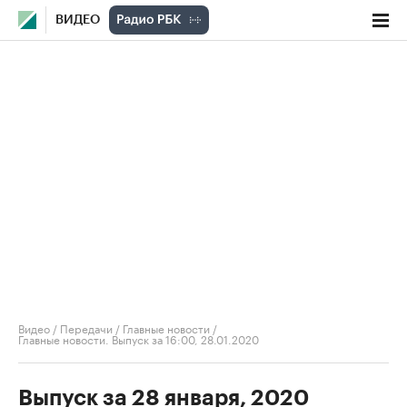
ВИДЕО
Видео
/
Передачи
/
Главные новости
/
Главные новости. Выпуск за 16:00, 28.01.2020
Выпуск за 28 января, 2020