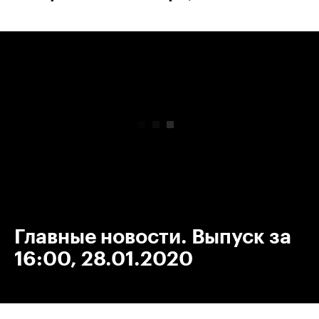
00:00
/
00:00
Главные новости. Выпуск за
16:00, 28.01.2020