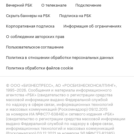
Вечерний РБК
О телеканале
Подключение
Скрыть баннеры на РБК
Подписка на РБК
Корпоративная подписка
Информация об ограничениях
О соблюдении авторских прав
Пользовательское соглашение
Политика в отношении обработки персональных данных
Политика обработки файлов cookie
© ООО «БИЗНЕСПРЕСС», АО «РОСБИЗНЕСКОНСАЛТИНГ»,
1995–2026
. Сообщения и материалы информационного
агентства «РБК» (свидетельство о регистрации средства
массовой информации выдано Федеральной службой
по надзору в сфере связи, информационных технологий
и массовых коммуникаций (Роскомнадзор) 09.12.2015
за номером ИА №ФС77-63848) и сетевого издания «РБК»
(свидетельство о регистрации средства массовой информации
выдано Федеральной службой по надзору в сфере связи,
информационных технологий и массовых коммуникаций
(Роскомнадзор) 03.12.2021 за номером ЭЛ №ФС77-82385)