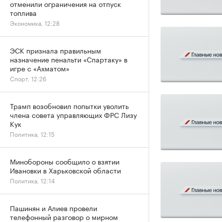
отменили ограничения на отпуск
топлива
Экономика, 12:28
ЭСК признала правильным
назначение пенальти «Спартаку» в
игре с «Ахматом»
Спорт, 12:26
Трамп возобновил попытки уволить
члена совета управляющих ФРС Лизу
Кук
Политика, 12:15
Минобороны сообщило о взятии
Ивановки в Харьковской области
Политика, 12:14
Пашинян и Алиев провели
телефонный разговор о мирном