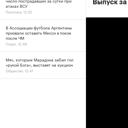
число пострадавших за сутки при
Выпуск за
атаках ВСУ
Политика, 12:52
В Ассоциации футбола Аргентины
призвали оставить Месси в покое
после ЧМ
Спорт, 12:46
Мяч, которым Марадона забил гол
«рукой Бога», выставят на аукцион
Общество, 12:41