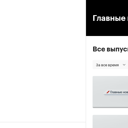
00
Главные 
Все выпу
За все время