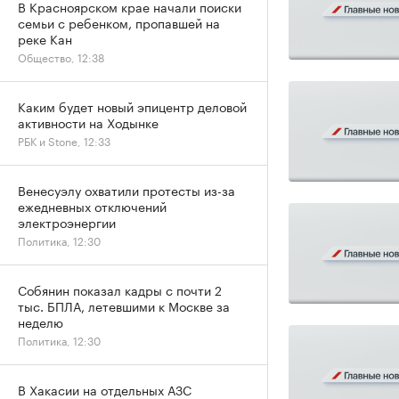
В Красноярском крае начали поиски
семьи с ребенком, пропавшей на
реке Кан
Общество, 12:38
Каким будет новый эпицентр деловой
активности на Ходынке
РБК и Stone, 12:33
Венесуэлу охватили протесты из-за
ежедневных отключений
электроэнергии
Политика, 12:30
Собянин показал кадры с почти 2
тыс. БПЛА, летевшими к Москве за
неделю
Политика, 12:30
В Хакасии на отдельных АЗС