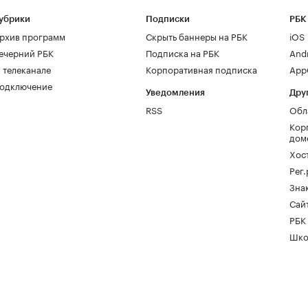
убрики
Подписки
РБК
рхив программ
Скрыть баннеры на РБК
iOS
ечерний РБК
Подписка на РБК
And
 телеканале
Корпоративная подписка
AppG
одключение
Уведомления
Дру
RSS
Обл
Кор
дом
Хос
Рег
Зна
Сайт
РБК
Шко