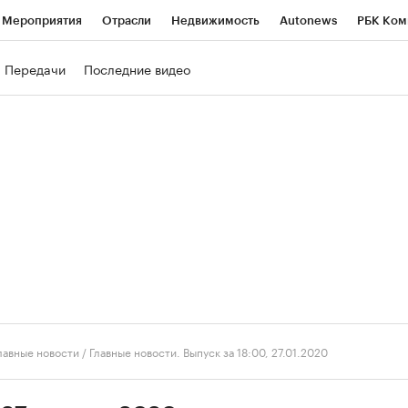
Мероприятия
Отрасли
Недвижимость
Autonews
РБК Ком
ние
РБК Курсы
РБК Life
Тренды
Визионеры
Национальн
Передачи
Последние видео
б
Исследования
Кредитные рейтинги
Франшизы
Газета
роверка контрагентов
Политика
Экономика
Бизнес
Техно
лавные новости
/
Главные новости. Выпуск за 18:00, 27.01.2020