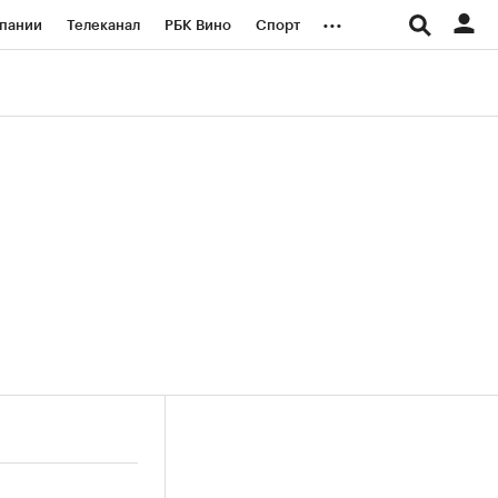
...
пании
Телеканал
РБК Вино
Спорт
ые проекты
Город
Стиль
Крипто
Спецпроекты СПб
логии и медиа
Финансы