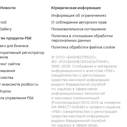
 Новости
Юридическая информация
Информация об ограничениях
roid
О соблюдении авторских прав
allery
Пользовательское соглашение
Политика в отношении обработки
гие продукты РБК
персональных данных
ако для бизнеса
Политика обработки файлов cookie
поративный регистратор
енов
© ООО «БИЗНЕСПРЕСС»,
АО «РОСБИЗНЕСКОНСАЛТИНГ»,
тинг сайтов
1995–2026
. Сообщения и материалы
.решения
информационного агентства «РБК»
(свидетельство о регистрации
комства
средства массовой информации
 знакомств podbor.ru
выдано Федеральной службой
по надзору в сфере связи,
 Курсы
информационных технологий
ла управления РБК
и массовых коммуникаций
(Роскомнадзор) 09.12.2015 за номером
ИА №ФС77-63848) и сетевого издания
«РБК» (свидетельство о регистрации
средства массовой информации
выдано Федеральной службой
по надзору в сфере связи,