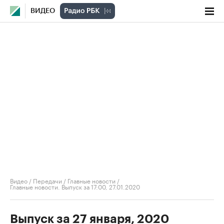
ВИДЕО
Видео
/
Передачи
/
Главные новости
/
Главные новости. Выпуск за 17:00, 27.01.2020
Выпуск за 27 января, 2020