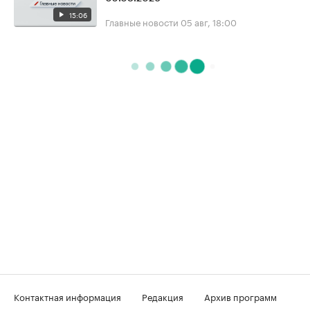
15:06
Главные новости
05 авг, 18:00
Контактная информация
Редакция
Архив программ