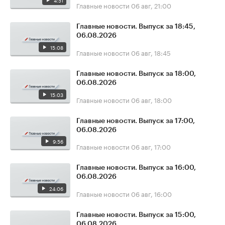
4:51
Главные новости
06 авг, 21:00
Главные новости. Выпуск за 18:45,
06.08.2026
15:08
Главные новости
06 авг, 18:45
Главные новости. Выпуск за 18:00,
06.08.2026
15:03
Главные новости
06 авг, 18:00
Главные новости. Выпуск за 17:00,
06.08.2026
9:56
Главные новости
06 авг, 17:00
Главные новости. Выпуск за 16:00,
06.08.2026
24:06
Главные новости
06 авг, 16:00
Главные новости. Выпуск за 15:00,
06.08.2026