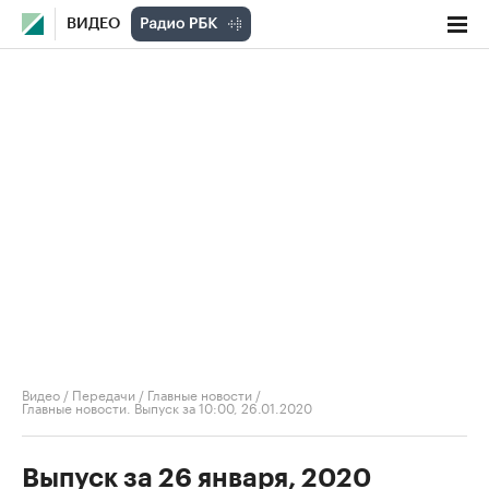
ВИДЕО
Видео
/
Передачи
/
Главные новости
/
Главные новости. Выпуск за 10:00, 26.01.2020
Выпуск за 26 января, 2020