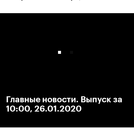
00:00
/
00:00
Главные новости. Выпуск за
10:00, 26.01.2020