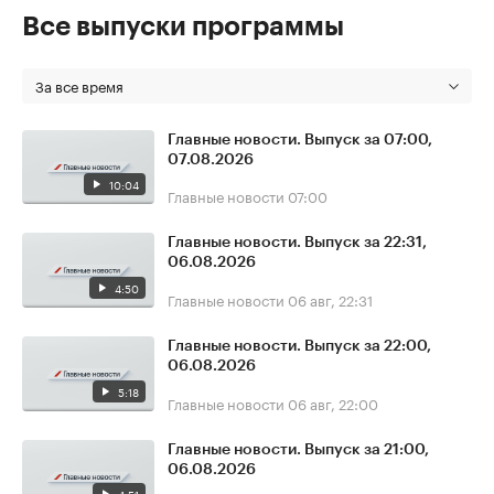
Все выпуски программы
За все время
Главные новости. Выпуск за 07:00,
07.08.2026
10:04
Главные новости
07:00
Главные новости. Выпуск за 22:31,
06.08.2026
4:50
Главные новости
06 авг, 22:31
Главные новости. Выпуск за 22:00,
06.08.2026
5:18
Главные новости
06 авг, 22:00
Главные новости. Выпуск за 21:00,
06.08.2026