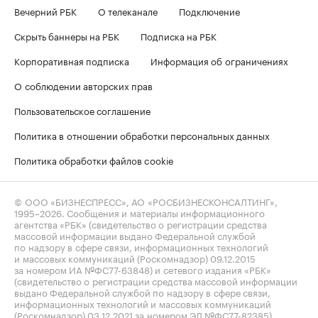
Вечерний РБК
О телеканале
Подключение
Скрыть баннеры на РБК
Подписка на РБК
Корпоративная подписка
Информация об ограничениях
О соблюдении авторских прав
Пользовательское соглашение
Политика в отношении обработки персональных данных
Политика обработки файлов cookie
© ООО «БИЗНЕСПРЕСС», АО «РОСБИЗНЕСКОНСАЛТИНГ»,
1995–2026
. Сообщения и материалы информационного
агентства «РБК» (свидетельство о регистрации средства
массовой информации выдано Федеральной службой
по надзору в сфере связи, информационных технологий
и массовых коммуникаций (Роскомнадзор) 09.12.2015
за номером ИА №ФС77-63848) и сетевого издания «РБК»
(свидетельство о регистрации средства массовой информации
выдано Федеральной службой по надзору в сфере связи,
информационных технологий и массовых коммуникаций
(Роскомнадзор) 03.12.2021 за номером ЭЛ №ФС77-82385)