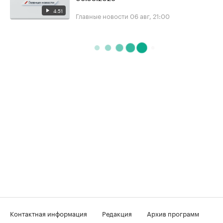
4:51
Главные новости
06 авг, 21:00
Контактная информация
Редакция
Архив программ