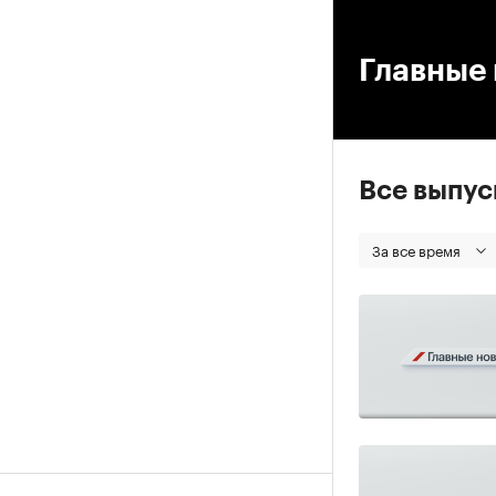
00
Главные 
Все выпу
За все время