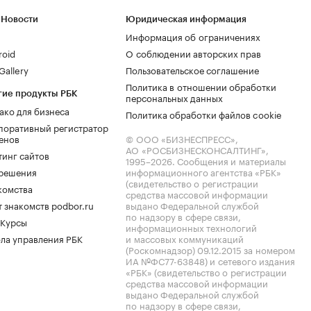
 Новости
Юридическая информация
Информация об ограничениях
roid
О соблюдении авторских прав
allery
Пользовательское соглашение
Политика в отношении обработки
гие продукты РБК
персональных данных
ако для бизнеса
Политика обработки файлов cookie
поративный регистратор
енов
© ООО «БИЗНЕСПРЕСС»,
АО «РОСБИЗНЕСКОНСАЛТИНГ»,
тинг сайтов
1995–2026
. Сообщения и материалы
.решения
информационного агентства «РБК»
(свидетельство о регистрации
комства
средства массовой информации
 знакомств podbor.ru
выдано Федеральной службой
по надзору в сфере связи,
 Курсы
информационных технологий
ла управления РБК
и массовых коммуникаций
(Роскомнадзор) 09.12.2015 за номером
ИА №ФС77-63848) и сетевого издания
«РБК» (свидетельство о регистрации
средства массовой информации
выдано Федеральной службой
по надзору в сфере связи,