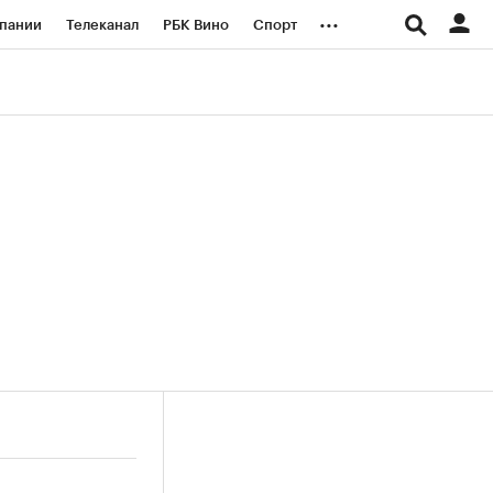
...
пании
Телеканал
РБК Вино
Спорт
ые проекты
Город
Стиль
Крипто
Спецпроекты СПб
логии и медиа
Финансы