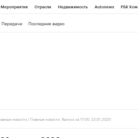
Мероприятия
Отрасли
Недвижимость
Autonews
РБК Ком
ние
РБК Курсы
РБК Life
Тренды
Визионеры
Национальн
Передачи
Последние видео
б
Исследования
Кредитные рейтинги
Франшизы
Газета
роверка контрагентов
Политика
Экономика
Бизнес
Техно
лавные новости
/
Главные новости. Выпуск за 17:00, 23.01.2020