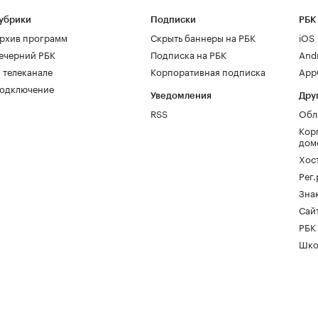
убрики
Подписки
РБК
рхив программ
Скрыть баннеры на РБК
iOS
ечерний РБК
Подписка на РБК
And
 телеканале
Корпоративная подписка
AppG
одключение
Уведомления
Дру
RSS
Обл
Кор
дом
Хос
Рег
Зна
Сайт
РБК
Шко