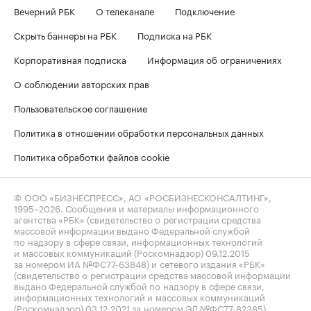
Вечерний РБК
О телеканале
Подключение
Скрыть баннеры на РБК
Подписка на РБК
Корпоративная подписка
Информация об ограничениях
О соблюдении авторских прав
Пользовательское соглашение
Политика в отношении обработки персональных данных
Политика обработки файлов cookie
© ООО «БИЗНЕСПРЕСС», АО «РОСБИЗНЕСКОНСАЛТИНГ»,
1995–2026
. Сообщения и материалы информационного
агентства «РБК» (свидетельство о регистрации средства
массовой информации выдано Федеральной службой
по надзору в сфере связи, информационных технологий
и массовых коммуникаций (Роскомнадзор) 09.12.2015
за номером ИА №ФС77-63848) и сетевого издания «РБК»
(свидетельство о регистрации средства массовой информации
выдано Федеральной службой по надзору в сфере связи,
информационных технологий и массовых коммуникаций
(Роскомнадзор) 03.12.2021 за номером ЭЛ №ФС77-82385)