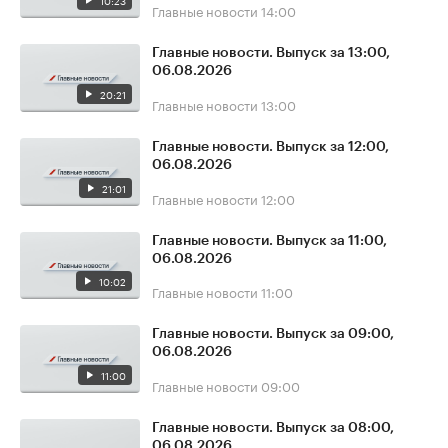
10:23
Главные новости
14:00
Главные новости. Выпуск за 13:00,
06.08.2026
20:21
Главные новости
13:00
Главные новости. Выпуск за 12:00,
06.08.2026
21:01
Главные новости
12:00
Главные новости. Выпуск за 11:00,
06.08.2026
10:02
Главные новости
11:00
Главные новости. Выпуск за 09:00,
06.08.2026
11:00
Главные новости
09:00
Главные новости. Выпуск за 08:00,
06.08.2026