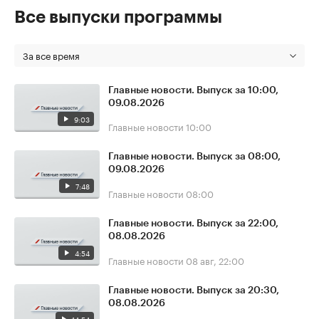
Все выпуски программы
За все время
Главные новости. Выпуск за 10:00,
09.08.2026
9:03
Главные новости
10:00
Главные новости. Выпуск за 08:00,
09.08.2026
7:48
Главные новости
08:00
Главные новости. Выпуск за 22:00,
08.08.2026
4:54
Главные новости
08 авг, 22:00
Главные новости. Выпуск за 20:30,
08.08.2026