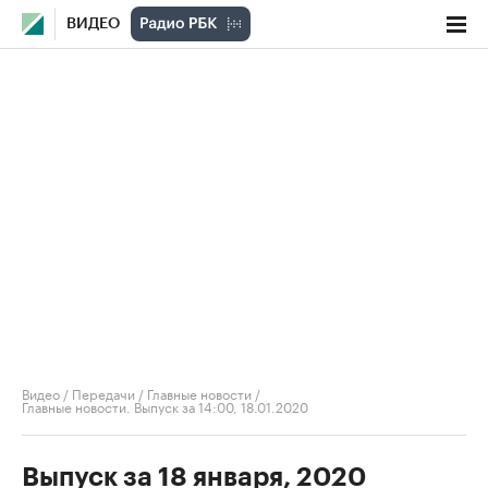
ВИДЕО
Видео
/
Передачи
/
Главные новости
/
Главные новости. Выпуск за 14:00, 18.01.2020
Выпуск за 18 января, 2020