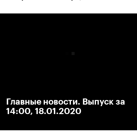
00:00
/
00:00
Главные новости. Выпуск за
14:00, 18.01.2020