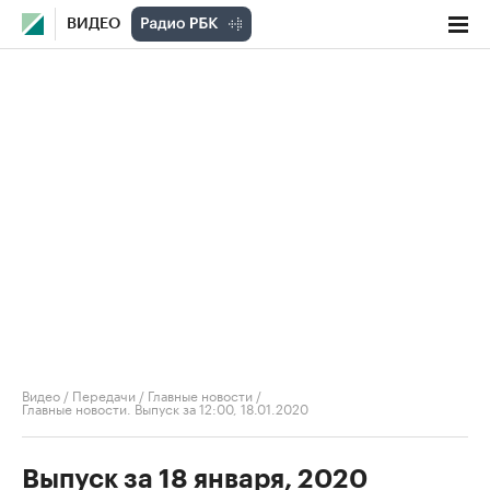
ВИДЕО
Видео
/
Передачи
/
Главные новости
/
Главные новости. Выпуск за 12:00, 18.01.2020
Выпуск за 18 января, 2020