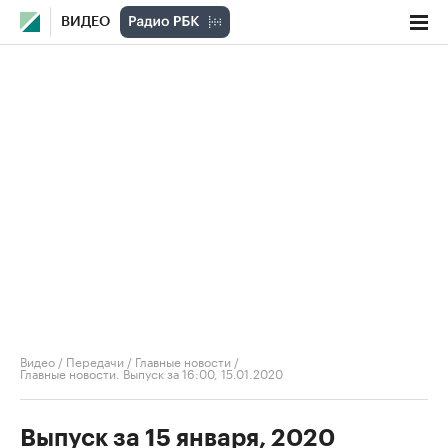
ВИДЕО
Видео
/
Передачи
/
Главные новости
/
Главные новости. Выпуск за 16:00, 15.01.2020
Выпуск за 15 января, 2020