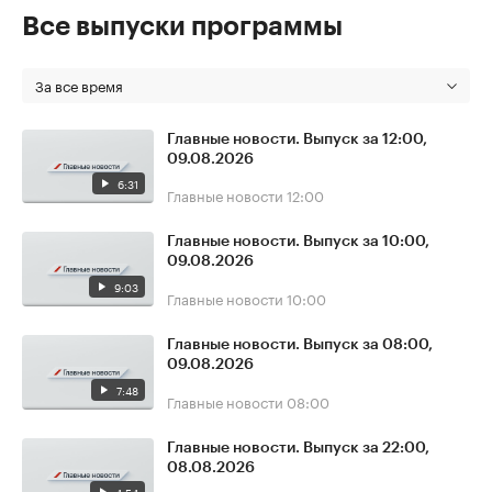
Все выпуски программы
За все время
Главные новости. Выпуск за 12:00,
09.08.2026
6:31
Главные новости
12:00
Главные новости. Выпуск за 10:00,
09.08.2026
9:03
Главные новости
10:00
Главные новости. Выпуск за 08:00,
09.08.2026
7:48
Главные новости
08:00
Главные новости. Выпуск за 22:00,
08.08.2026