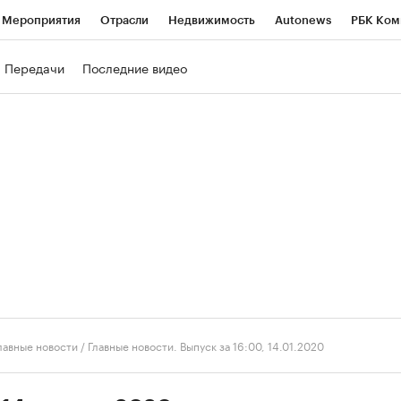
Мероприятия
Отрасли
Недвижимость
Autonews
РБК Ком
ние
РБК Курсы
РБК Life
Тренды
Визионеры
Национальн
Передачи
Последние видео
б
Исследования
Кредитные рейтинги
Франшизы
Газета
роверка контрагентов
Политика
Экономика
Бизнес
Техно
лавные новости
/
Главные новости. Выпуск за 16:00, 14.01.2020