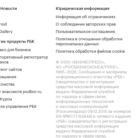
 Новости
Юридическая информация
Информация об ограничениях
roid
О соблюдении авторских прав
allery
Пользовательское соглашение
Политика в отношении обработки
гие продукты РБК
персональных данных
ако для бизнеса
Политика обработки файлов cookie
поративный регистратор
енов
© ООО «БИЗНЕСПРЕСС»,
АО «РОСБИЗНЕСКОНСАЛТИНГ»,
тинг сайтов
1995–2026
. Сообщения и материалы
.решения
информационного агентства «РБК»
(свидетельство о регистрации
комства
средства массовой информации
 знакомств podbor.ru
выдано Федеральной службой
по надзору в сфере связи,
 Курсы
информационных технологий
ла управления РБК
и массовых коммуникаций
(Роскомнадзор) 09.12.2015 за номером
ИА №ФС77-63848) и сетевого издания
«РБК» (свидетельство о регистрации
средства массовой информации
выдано Федеральной службой
по надзору в сфере связи,