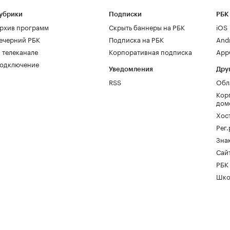
убрики
Подписки
РБК
рхив программ
Скрыть баннеры на РБК
iOS
ечерний РБК
Подписка на РБК
And
 телеканале
Корпоративная подписка
AppG
одключение
Уведомления
Дру
RSS
Обл
Кор
дом
Хос
Рег
Зна
Сайт
РБК
Шко