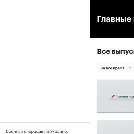
00
Главные 
Все выпу
За все время
Военная операция на Украине.