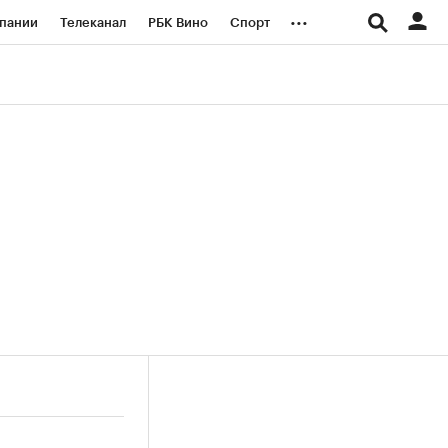
...
пании
Телеканал
РБК Вино
Спорт
ые проекты
Город
Стиль
Крипто
Спецпроекты СПб
логии и медиа
Финансы