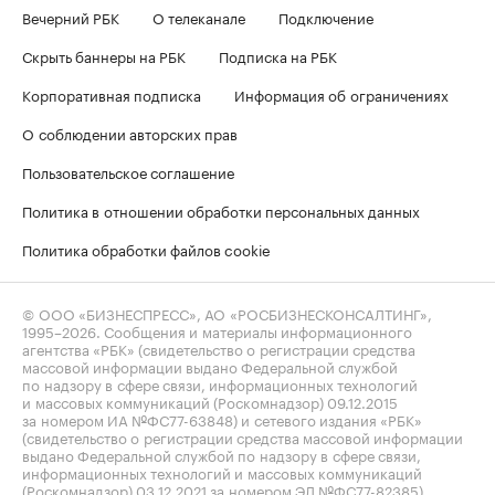
Вечерний РБК
О телеканале
Подключение
Скрыть баннеры на РБК
Подписка на РБК
Корпоративная подписка
Информация об ограничениях
О соблюдении авторских прав
Пользовательское соглашение
Политика в отношении обработки персональных данных
Политика обработки файлов cookie
© ООО «БИЗНЕСПРЕСС», АО «РОСБИЗНЕСКОНСАЛТИНГ»,
1995–2026
. Сообщения и материалы информационного
агентства «РБК» (свидетельство о регистрации средства
массовой информации выдано Федеральной службой
по надзору в сфере связи, информационных технологий
и массовых коммуникаций (Роскомнадзор) 09.12.2015
за номером ИА №ФС77-63848) и сетевого издания «РБК»
(свидетельство о регистрации средства массовой информации
выдано Федеральной службой по надзору в сфере связи,
информационных технологий и массовых коммуникаций
(Роскомнадзор) 03.12.2021 за номером ЭЛ №ФС77-82385)