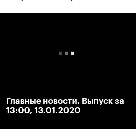
00:00
/
00:00
Главные новости. Выпуск за
13:00, 13.01.2020