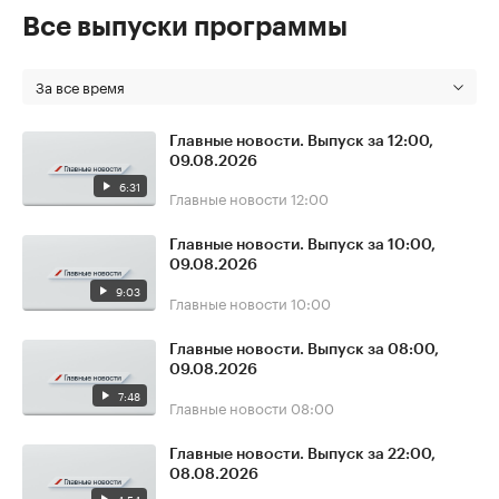
Все выпуски программы
За все время
Главные новости. Выпуск за 12:00,
09.08.2026
6:31
Главные новости
12:00
Главные новости. Выпуск за 10:00,
09.08.2026
9:03
Главные новости
10:00
Главные новости. Выпуск за 08:00,
09.08.2026
7:48
Главные новости
08:00
Главные новости. Выпуск за 22:00,
08.08.2026