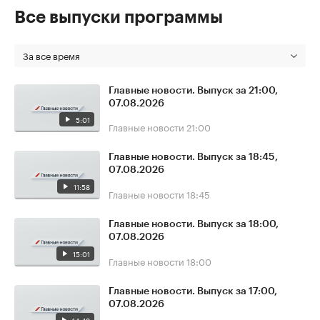
Все выпуски программы
За все время
Главные новости. Выпуск за 21:00,
07.08.2026
5:01
Главные новости
21:00
Главные новости. Выпуск за 18:45,
07.08.2026
11:58
Главные новости
18:45
Главные новости. Выпуск за 18:00,
07.08.2026
15:01
Главные новости
18:00
Главные новости. Выпуск за 17:00,
07.08.2026