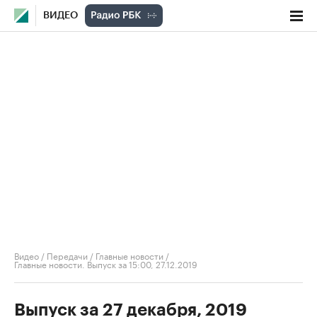
ВИДЕО
Видео
/
Передачи
/
Главные новости
/
Главные новости. Выпуск за 15:00, 27.12.2019
Выпуск за 27 декабря, 2019