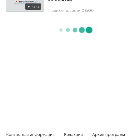
14:14
Главные новости
08:00
Контактная информация
Редакция
Архив программ