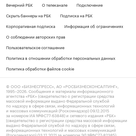
Вечерний РБК
О телеканале
Подключение
Скрыть баннеры на РБК
Подписка на РБК
Корпоративная подписка
Информация об ограничениях
О соблюдении авторских прав
Пользовательское соглашение
Политика в отношении обработки персональных данных
Политика обработки файлов cookie
© ООО «БИЗНЕСПРЕСС», АО «РОСБИЗНЕСКОНСАЛТИНГ»,
1995–2026
. Сообщения и материалы информационного
агентства «РБК» (свидетельство о регистрации средства
массовой информации выдано Федеральной службой
по надзору в сфере связи, информационных технологий
и массовых коммуникаций (Роскомнадзор) 09.12.2015
за номером ИА №ФС77-63848) и сетевого издания «РБК»
(свидетельство о регистрации средства массовой информации
выдано Федеральной службой по надзору в сфере связи,
информационных технологий и массовых коммуникаций
(Роскомнадзор) 03.12.2021 за номером ЭЛ №ФС77-82385)