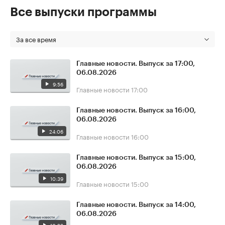
Все выпуски программы
За все время
Главные новости. Выпуск за 17:00,
06.08.2026
9:56
Главные новости
17:00
Главные новости. Выпуск за 16:00,
06.08.2026
24:06
Главные новости
16:00
Главные новости. Выпуск за 15:00,
06.08.2026
10:39
Главные новости
15:00
Главные новости. Выпуск за 14:00,
06.08.2026