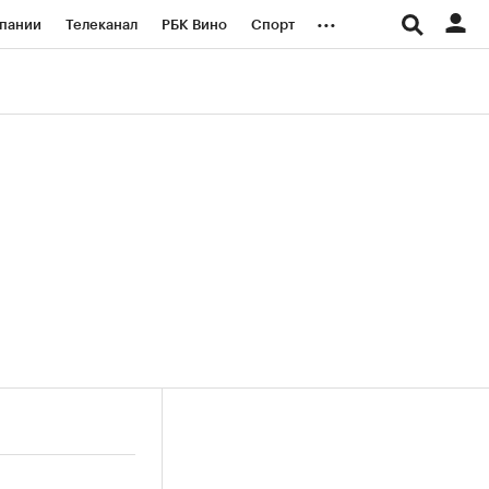
...
пании
Телеканал
РБК Вино
Спорт
ые проекты
Город
Стиль
Крипто
Спецпроекты СПб
логии и медиа
Финансы