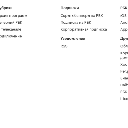
убрики
Подписки
РБК
рхив программ
Скрыть баннеры на РБК
iOS
ечерний РБК
Подписка на РБК
And
 телеканале
Корпоративная подписка
AppG
одключение
Уведомления
Дру
RSS
Обл
Кор
дом
Хос
Рег
Зна
Сайт
РБК
Шко