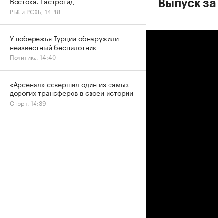
Востока. Гастрогид
Выпуск за
РБК и РСХБ, 14:48
У побережья Турции обнаружили
неизвестный беспилотник
Политика, 14:40
«Арсенал» совершил один из самых
дорогих трансферов в своей истории
Спорт, 14:39