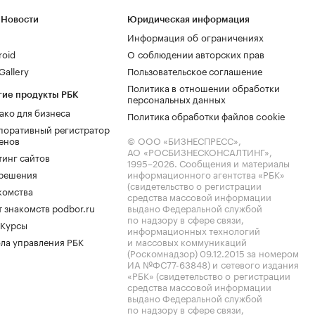
 Новости
Юридическая информация
Информация об ограничениях
roid
О соблюдении авторских прав
allery
Пользовательское соглашение
Политика в отношении обработки
гие продукты РБК
персональных данных
ако для бизнеса
Политика обработки файлов cookie
поративный регистратор
енов
© ООО «БИЗНЕСПРЕСС»,
АО «РОСБИЗНЕСКОНСАЛТИНГ»,
тинг сайтов
1995–2026
. Сообщения и материалы
.решения
информационного агентства «РБК»
(свидетельство о регистрации
комства
средства массовой информации
 знакомств podbor.ru
выдано Федеральной службой
по надзору в сфере связи,
 Курсы
информационных технологий
ла управления РБК
и массовых коммуникаций
(Роскомнадзор) 09.12.2015 за номером
ИА №ФС77-63848) и сетевого издания
«РБК» (свидетельство о регистрации
средства массовой информации
выдано Федеральной службой
по надзору в сфере связи,