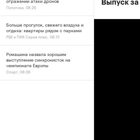
отражении атаки дронов
Выпуск за
Политика, 08:26
Больше прогулок, свежего воздуха и
отдыха: квартиры рядом с парками
РБК и ПИК Серия плюс, 08:15
Ромашина назвала хорошим
выступление синхронисток на
чемпионате Европы
Спорт, 08:06