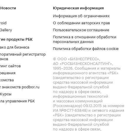
 Новости
Юридическая информация
Информация об ограничениях
roid
О соблюдении авторских прав
allery
Пользовательское соглашение
Политика в отношении обработки
гие продукты РБК
персональных данных
ако для бизнеса
Политика обработки файлов cookie
поративный регистратор
енов
© ООО «БИЗНЕСПРЕСС»,
АО «РОСБИЗНЕСКОНСАЛТИНГ»,
тинг сайтов
1995–2026
. Сообщения и материалы
.решения
информационного агентства «РБК»
(свидетельство о регистрации
комства
средства массовой информации
 знакомств podbor.ru
выдано Федеральной службой
по надзору в сфере связи,
 Курсы
информационных технологий
ла управления РБК
и массовых коммуникаций
(Роскомнадзор) 09.12.2015 за номером
ИА №ФС77-63848) и сетевого издания
«РБК» (свидетельство о регистрации
средства массовой информации
выдано Федеральной службой
по надзору в сфере связи,