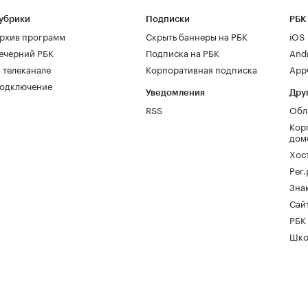
убрики
Подписки
РБК
рхив программ
Скрыть баннеры на РБК
iOS
ечерний РБК
Подписка на РБК
And
 телеканале
Корпоративная подписка
AppG
одключение
Уведомления
Дру
RSS
Обл
Кор
дом
Хос
Рег
Зна
Сайт
РБК
Шко