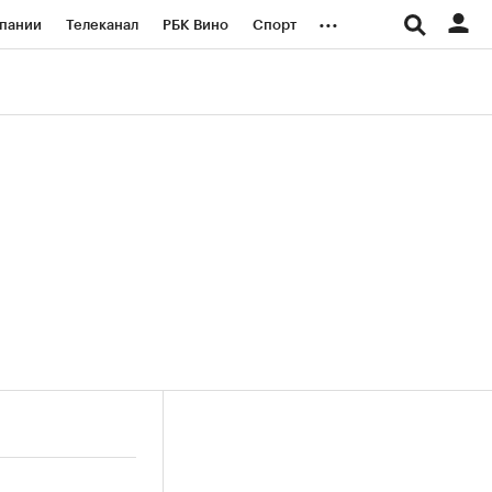
...
пании
Телеканал
РБК Вино
Спорт
ые проекты
Город
Стиль
Крипто
Спецпроекты СПб
логии и медиа
Финансы