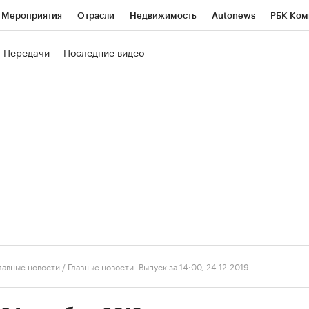
Мероприятия
Отрасли
Недвижимость
Autonews
РБК Ком
ние
РБК Курсы
РБК Life
Тренды
Визионеры
Национальн
Передачи
Последние видео
б
Исследования
Кредитные рейтинги
Франшизы
Газета
роверка контрагентов
Политика
Экономика
Бизнес
Техно
лавные новости
/
Главные новости. Выпуск за 14:00, 24.12.2019