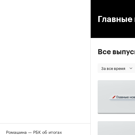
00
Главные 
Все выпу
За все время
Ромашина — РБК об итогах