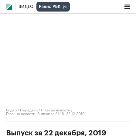
ВИДЕО
Видео
/
Передачи
/
Главные новости
/
Главные новости. Выпуск за 21:16, 22.12.2019
Выпуск за 22 декабря, 2019