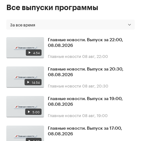
Все выпуски программы
За все время
Главные новости. Выпуск за 22:00,
08.08.2026
4:54
Главные новости
08 авг, 22:00
Главные новости. Выпуск за 20:30,
08.08.2026
14:54
Главные новости
08 авг, 20:30
Главные новости. Выпуск за 19:00,
08.08.2026
5:00
Главные новости
08 авг, 19:00
Главные новости. Выпуск за 17:00,
08.08.2026