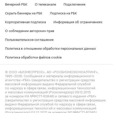
Вечерний РБК
О телеканале
Подключение
Скрыть баннеры на РБК
Подписка на РБК
Корпоративная подписка
Информация об ограничениях
О соблюдении авторских прав
Пользовательское соглашение
Политика в отношении обработки персональных данных
Политика обработки файлов cookie
© ООО «БИЗНЕСПРЕСС», АО «РОСБИЗНЕСКОНСАЛТИНГ»,
1995–2026
. Сообщения и материалы информационного
агентства «РБК» (свидетельство о регистрации средства
массовой информации выдано Федеральной службой
по надзору в сфере связи, информационных технологий
и массовых коммуникаций (Роскомнадзор) 09.12.2015
за номером ИА №ФС77-63848) и сетевого издания «РБК»
(свидетельство о регистрации средства массовой информации
выдано Федеральной службой по надзору в сфере связи,
информационных технологий и массовых коммуникаций
(Роскомнадзор) 03.12.2021 за номером ЭЛ №ФС77-82385)