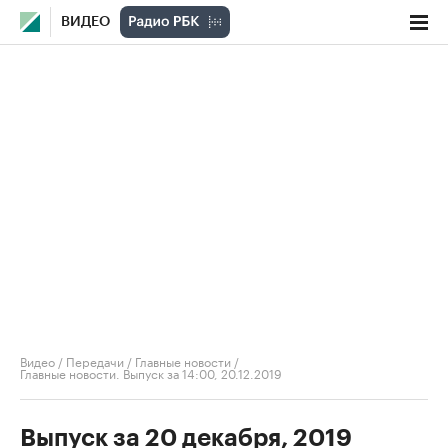
ВИДЕО
Видео
/
Передачи
/
Главные новости
/
Главные новости. Выпуск за 14:00, 20.12.2019
Выпуск за 20 декабря, 2019