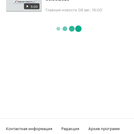
5:00
Главные новости
08 авг, 19:00
Контактная информация
Редакция
Архив программ