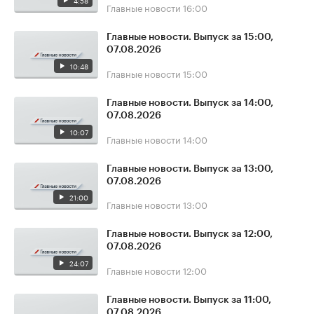
4:58
Главные новости
16:00
Главные новости. Выпуск за 15:00,
07.08.2026
10:48
Главные новости
15:00
Главные новости. Выпуск за 14:00,
07.08.2026
10:07
Главные новости
14:00
Главные новости. Выпуск за 13:00,
07.08.2026
21:00
Главные новости
13:00
Главные новости. Выпуск за 12:00,
07.08.2026
24:07
Главные новости
12:00
Главные новости. Выпуск за 11:00,
07.08.2026