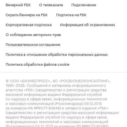
Вечерний РБК
О телеканале
Подключение
Скрыть баннеры на РБК
Подписка на РБК
Корпоративная подписка
Информация об ограничениях
О соблюдении авторских прав
Пользовательское соглашение
Политика в отношении обработки персональных данных
Политика обработки файлов cookie
© ООО «БИЗНЕСПРЕСС», АО «РОСБИЗНЕСКОНСАЛТИНГ»,
1995–2026
. Сообщения и материалы информационного
агентства «РБК» (свидетельство о регистрации средства
массовой информации выдано Федеральной службой
по надзору в сфере связи, информационных технологий
и массовых коммуникаций (Роскомнадзор) 09.12.2015
за номером ИА №ФС77-63848) и сетевого издания «РБК»
(свидетельство о регистрации средства массовой информации
выдано Федеральной службой по надзору в сфере связи,
информационных технологий и массовых коммуникаций
(Роскомнадзор) 03.12.2021 за номером ЭЛ №ФС77-82385)