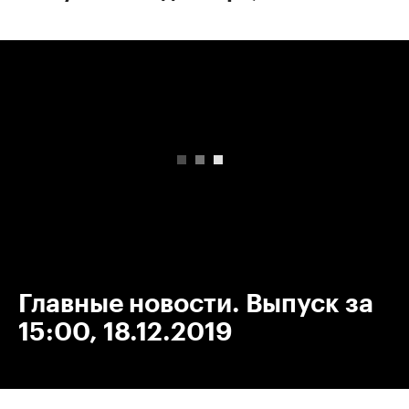
00:00
/
00:00
Главные новости. Выпуск за
15:00, 18.12.2019