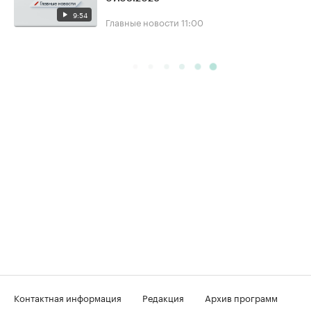
9:54
Главные новости
11:00
Контактная информация
Редакция
Архив программ