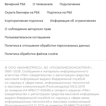
Вечерний РБК
О телеканале
Подключение
Скрыть баннеры на РБК
Подписка на РБК
Корпоративная подписка
Информация об ограничениях
О соблюдении авторских прав
Пользовательское соглашение
Политика в отношении обработки персональных данных
Политика обработки файлов cookie
© ООО «БИЗНЕСПРЕСС», АО «РОСБИЗНЕСКОНСАЛТИНГ»,
1995–2026
. Сообщения и материалы информационного
агентства «РБК» (свидетельство о регистрации средства
массовой информации выдано Федеральной службой
по надзору в сфере связи, информационных технологий
и массовых коммуникаций (Роскомнадзор) 09.12.2015
за номером ИА №ФС77-63848) и сетевого издания «РБК»
(свидетельство о регистрации средства массовой информации
выдано Федеральной службой по надзору в сфере связи,
информационных технологий и массовых коммуникаций
(Роскомнадзор) 03.12.2021 за номером ЭЛ №ФС77-82385)