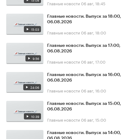
15:08
Главные новости
06 авг, 18:45
Главные новости. Выпуск за 18:00,
06.08.2026
15:03
Главные новости
06 авг, 18:00
Главные новости. Выпуск за 17:00,
06.08.2026
9:56
Главные новости
06 авг, 17:00
Главные новости. Выпуск за 16:00,
06.08.2026
24:06
Главные новости
06 авг, 16:00
Главные новости. Выпуск за 15:00,
06.08.2026
10:39
Главные новости
06 авг, 15:00
Главные новости. Выпуск за 14:00,
06.08.2026