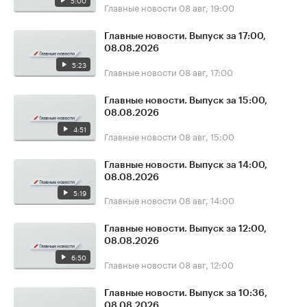
5:00
Главные новости
08 авг, 19:00
Главные новости. Выпуск за 17:00,
08.08.2026
5:23
Главные новости
08 авг, 17:00
Главные новости. Выпуск за 15:00,
08.08.2026
4:51
Главные новости
08 авг, 15:00
Главные новости. Выпуск за 14:00,
08.08.2026
5:19
Главные новости
08 авг, 14:00
Главные новости. Выпуск за 12:00,
08.08.2026
6:50
Главные новости
08 авг, 12:00
Главные новости. Выпуск за 10:36,
08.08.2026