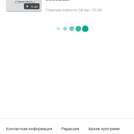
11:43
Главные новости
08 авг, 10:36
Контактная информация
Редакция
Архив программ