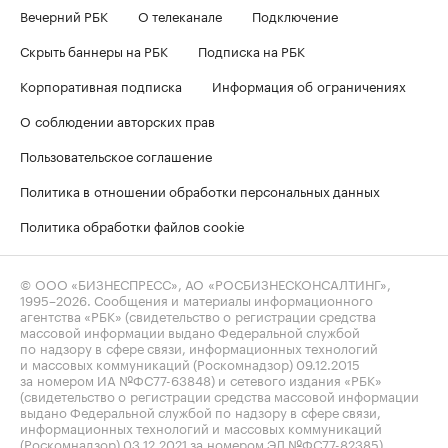
Вечерний РБК
О телеканале
Подключение
Скрыть баннеры на РБК
Подписка на РБК
Корпоративная подписка
Информация об ограничениях
О соблюдении авторских прав
Пользовательское соглашение
Политика в отношении обработки персональных данных
Политика обработки файлов cookie
© ООО «БИЗНЕСПРЕСС», АО «РОСБИЗНЕСКОНСАЛТИНГ»,
1995–2026
. Сообщения и материалы информационного
агентства «РБК» (свидетельство о регистрации средства
массовой информации выдано Федеральной службой
по надзору в сфере связи, информационных технологий
и массовых коммуникаций (Роскомнадзор) 09.12.2015
за номером ИА №ФС77-63848) и сетевого издания «РБК»
(свидетельство о регистрации средства массовой информации
выдано Федеральной службой по надзору в сфере связи,
информационных технологий и массовых коммуникаций
(Роскомнадзор) 03.12.2021 за номером ЭЛ №ФС77-82385)