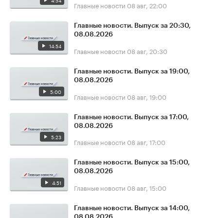
4:54
Главные новости
08 авг, 22:00
Главные новости. Выпуск за 20:30,
08.08.2026
14:54
Главные новости
08 авг, 20:30
Главные новости. Выпуск за 19:00,
08.08.2026
5:00
Главные новости
08 авг, 19:00
Главные новости. Выпуск за 17:00,
08.08.2026
5:23
Главные новости
08 авг, 17:00
Главные новости. Выпуск за 15:00,
08.08.2026
4:51
Главные новости
08 авг, 15:00
Главные новости. Выпуск за 14:00,
08.08.2026