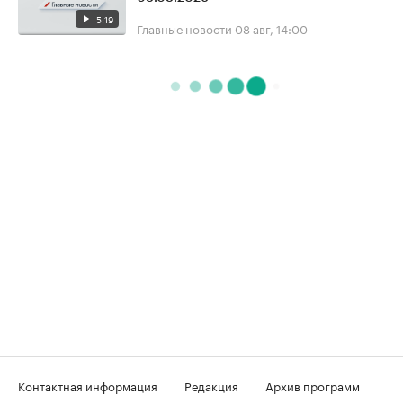
5:19
Главные новости
08 авг, 14:00
Контактная информация
Редакция
Архив программ