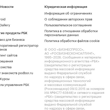
 Новости
Юридическая информация
Информация об ограничениях
roid
О соблюдении авторских прав
allery
Пользовательское соглашение
Политика в отношении обработки
гие продукты РБК
персональных данных
ако для бизнеса
Политика обработки файлов cookie
поративный регистратор
енов
© ООО «БИЗНЕСПРЕСС»,
АО «РОСБИЗНЕСКОНСАЛТИНГ»,
тинг сайтов
1995–2026
. Сообщения и материалы
.решения
информационного агентства «РБК»
(свидетельство о регистрации
комства
средства массовой информации
 знакомств podbor.ru
выдано Федеральной службой
по надзору в сфере связи,
 Курсы
информационных технологий
ла управления РБК
и массовых коммуникаций
(Роскомнадзор) 09.12.2015 за номером
ИА №ФС77-63848) и сетевого издания
«РБК» (свидетельство о регистрации
средства массовой информации
выдано Федеральной службой
по надзору в сфере связи,