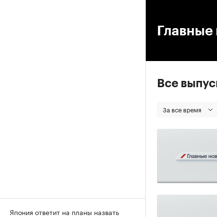
00
Главные 
Все выпу
За все время
Япония ответит на планы назвать