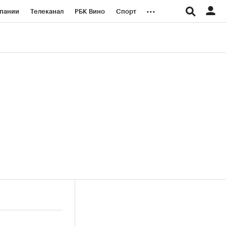
...
пании
Телеканал
РБК Вино
Спорт
ые проекты
Город
Стиль
Крипто
Спецпроекты СПб
логии и медиа
Финансы