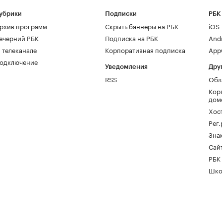
убрики
Подписки
РБК
рхив программ
Скрыть баннеры на РБК
iOS
ечерний РБК
Подписка на РБК
And
 телеканале
Корпоративная подписка
AppG
одключение
Уведомления
Дру
RSS
Обл
Кор
дом
Хос
Рег
Зна
Сайт
РБК
Шко