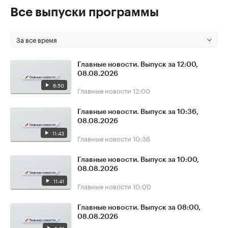
Все выпуски программы
За все время
Главные новости. Выпуск за 12:00,
08.08.2026
6:50
Главные новости
12:00
Главные новости. Выпуск за 10:36,
08.08.2026
11:43
Главные новости
10:36
Главные новости. Выпуск за 10:00,
08.08.2026
11:41
Главные новости
10:00
Главные новости. Выпуск за 08:00,
08.08.2026