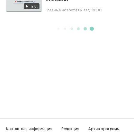
15:01
Главные новости
07 авг, 18:00
Контактная информация
Редакция
Архив программ