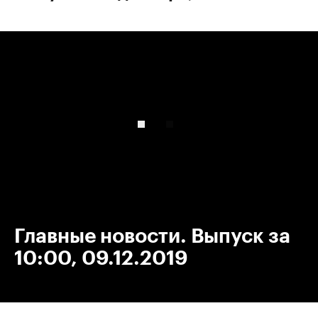
00:00
/
00:00
Главные новости. Выпуск за
10:00, 09.12.2019