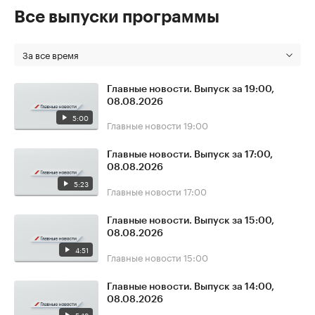
Все выпуски программы
За все время
Главные новости. Выпуск за 19:00,
08.08.2026
5:00
Главные новости
19:00
Главные новости. Выпуск за 17:00,
08.08.2026
5:23
Главные новости
17:00
Главные новости. Выпуск за 15:00,
08.08.2026
4:51
Главные новости
15:00
Главные новости. Выпуск за 14:00,
08.08.2026