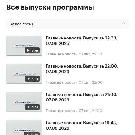
Все выпуски программы
За все время
Главные новости. Выпуск за 22:33,
07.08.2026
4:58
Главные новости
07 авг, 22:33
Главные новости. Выпуск за 22:00,
07.08.2026
5:01
Главные новости
07 авг, 22:00
Главные новости. Выпуск за 21:00,
07.08.2026
5:01
Главные новости
07 авг, 21:00
Главные новости. Выпуск за 18:45,
07.08.2026