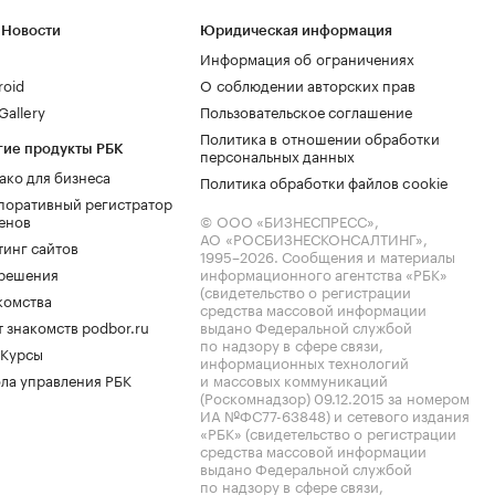
 Новости
Юридическая информация
Информация об ограничениях
roid
О соблюдении авторских прав
allery
Пользовательское соглашение
Политика в отношении обработки
гие продукты РБК
персональных данных
ако для бизнеса
Политика обработки файлов cookie
поративный регистратор
енов
© ООО «БИЗНЕСПРЕСС»,
АО «РОСБИЗНЕСКОНСАЛТИНГ»,
тинг сайтов
1995–2026
. Сообщения и материалы
.решения
информационного агентства «РБК»
(свидетельство о регистрации
комства
средства массовой информации
 знакомств podbor.ru
выдано Федеральной службой
по надзору в сфере связи,
 Курсы
информационных технологий
ла управления РБК
и массовых коммуникаций
(Роскомнадзор) 09.12.2015 за номером
ИА №ФС77-63848) и сетевого издания
«РБК» (свидетельство о регистрации
средства массовой информации
выдано Федеральной службой
по надзору в сфере связи,