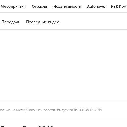
Мероприятия
Отрасли
Недвижимость
Autonews
РБК Ком
ние
РБК Курсы
РБК Life
Тренды
Визионеры
Национальн
Передачи
Последние видео
б
Исследования
Кредитные рейтинги
Франшизы
Газета
роверка контрагентов
Политика
Экономика
Бизнес
Техно
лавные новости
/
Главные новости. Выпуск за 16:00, 05.12.2019