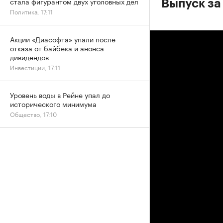
стала фигурантом двух уголовных дел
Выпуск за
Политика, 17:11
Акции «Диасофта» упали после
отказа от байбека и анонса
дивидендов
Инвестиции, 17:11
Уровень воды в Рейне упал до
исторического минимума
Общество, 17:10