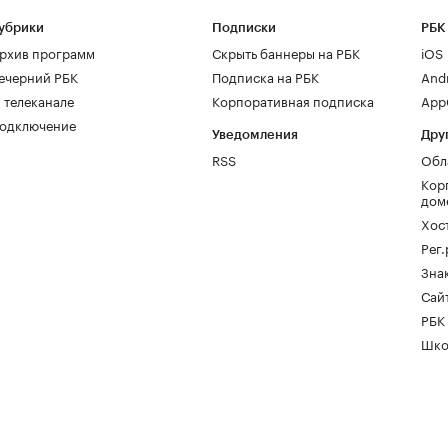
убрики
Подписки
РБК
рхив программ
Скрыть баннеры на РБК
iOS
ечерний РБК
Подписка на РБК
And
 телеканале
Корпоративная подписка
AppG
одключение
Уведомления
Дру
RSS
Обл
Кор
дом
Хос
Рег
Зна
Сайт
РБК
Шко