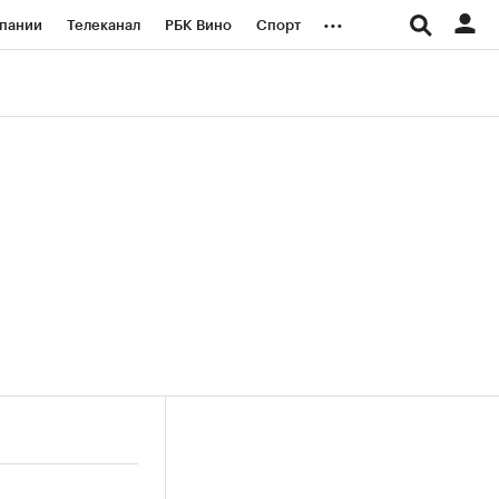
...
пании
Телеканал
РБК Вино
Спорт
ые проекты
Город
Стиль
Крипто
Спецпроекты СПб
логии и медиа
Финансы