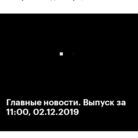
00:00
/
00:00
Главные новости. Выпуск за
11:00, 02.12.2019