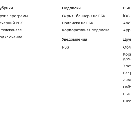
убрики
Подписки
РБК
рхив программ
Скрыть баннеры на РБК
iOS
ечерний РБК
Подписка на РБК
And
 телеканале
Корпоративная подписка
AppG
одключение
Уведомления
Дру
RSS
Обл
Кор
дом
Хос
Рег
Зна
Сайт
РБК
Шко