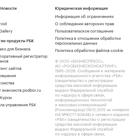
 Новости
Юридическая информация
Информация об ограничениях
roid
О соблюдении авторских прав
allery
Пользовательское соглашение
Политика в отношении обработки
гие продукты РБК
персональных данных
ако для бизнеса
Политика обработки файлов cookie
поративный регистратор
енов
© ООО «БИЗНЕСПРЕСС»,
АО «РОСБИЗНЕСКОНСАЛТИНГ»,
тинг сайтов
1995–2026
. Сообщения и материалы
.решения
информационного агентства «РБК»
(свидетельство о регистрации
комства
средства массовой информации
 знакомств podbor.ru
выдано Федеральной службой
по надзору в сфере связи,
 Курсы
информационных технологий
ла управления РБК
и массовых коммуникаций
(Роскомнадзор) 09.12.2015 за номером
ИА №ФС77-63848) и сетевого издания
«РБК» (свидетельство о регистрации
средства массовой информации
выдано Федеральной службой
по надзору в сфере связи,