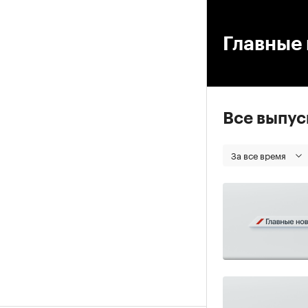
00
Главные 
Все выпу
За все время