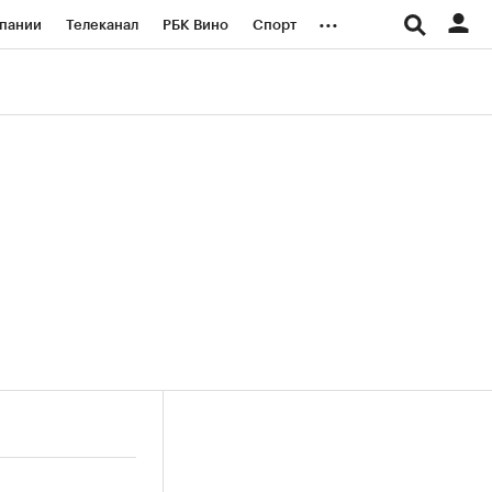
...
пании
Телеканал
РБК Вино
Спорт
ые проекты
Город
Стиль
Крипто
Спецпроекты СПб
логии и медиа
Финансы