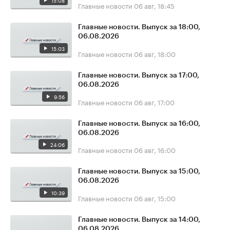
15:08
Главные новости
06 авг, 18:45
Главные новости. Выпуск за 18:00,
06.08.2026
15:03
Главные новости
06 авг, 18:00
Главные новости. Выпуск за 17:00,
06.08.2026
9:56
Главные новости
06 авг, 17:00
Главные новости. Выпуск за 16:00,
06.08.2026
24:06
Главные новости
06 авг, 16:00
Главные новости. Выпуск за 15:00,
06.08.2026
10:39
Главные новости
06 авг, 15:00
Главные новости. Выпуск за 14:00,
06.08.2026