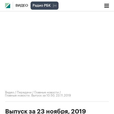
ВИДЕО
Видео
/
Передачи
/
Главные новости
/
Главные новости. Выпуск за 10:50, 23.11.2019
Выпуск за 23 ноября, 2019