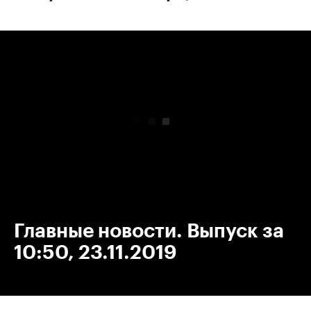
00:00
/
00:00
Главные новости. Выпуск за
10:50, 23.11.2019