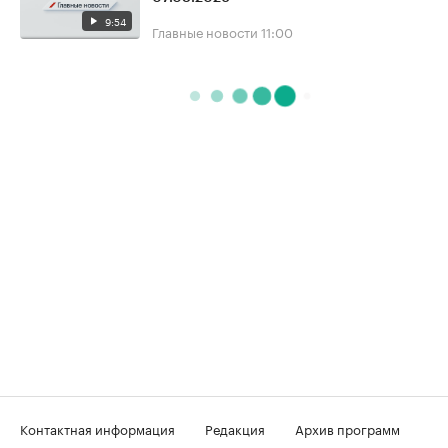
9:54
Главные новости
11:00
Контактная информация
Редакция
Архив программ