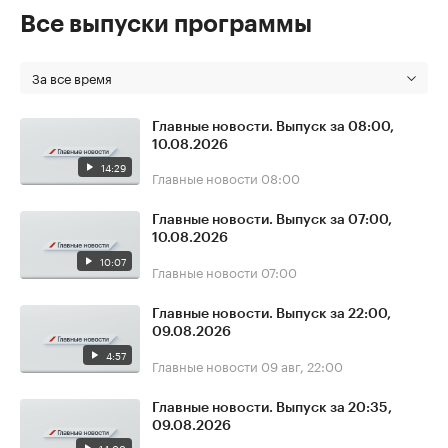
Все выпуски программы
За все время
Главные новости. Выпуск за 08:00,
10.08.2026
14:29
Главные новости
08:00
Главные новости. Выпуск за 07:00,
10.08.2026
10:07
Главные новости
07:00
Главные новости. Выпуск за 22:00,
09.08.2026
4:57
Главные новости
09 авг, 22:00
Главные новости. Выпуск за 20:35,
09.08.2026