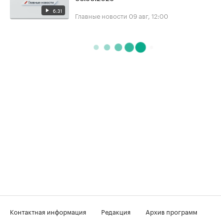
6:31
Главные новости
09 авг, 12:00
Контактная информация
Редакция
Архив программ