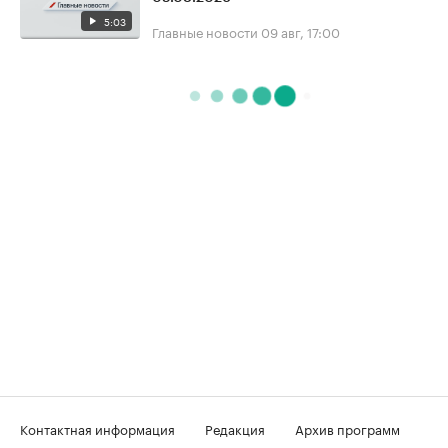
5:03
Главные новости
09 авг, 17:00
Контактная информация
Редакция
Архив программ