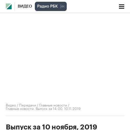
ВИДЕО
Видео
/
Передачи
/
Главные новости
/
Главные новости. Выпуск за 14:00, 10.11.2019
Выпуск за 10 ноября, 2019