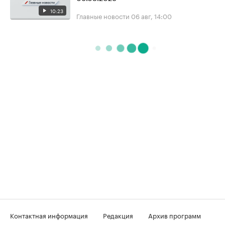
10:23
Главные новости
06 авг, 14:00
Контактная информация
Редакция
Архив программ