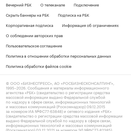
Вечерний РБК
О телеканале
Подключение
Скрыть баннеры на РБК
Подписка на РБК
Корпоративная подписка
Информация об ограничениях
О соблюдении авторских прав
Пользовательское соглашение
Политика в отношении обработки персональных данных
Политика обработки файлов cookie
© ООО «БИЗНЕСПРЕСС», АО «РОСБИЗНЕСКОНСАЛТИНГ»,
1995–2026
. Сообщения и материалы информационного
агентства «РБК» (свидетельство о регистрации средства
массовой информации выдано Федеральной службой
по надзору в сфере связи, информационных технологий
и массовых коммуникаций (Роскомнадзор) 09.12.2015
за номером ИА №ФС77-63848) и сетевого издания «РБК»
(свидетельство о регистрации средства массовой информации
выдано Федеральной службой по надзору в сфере связи,
информационных технологий и массовых коммуникаций
(Роскомнадзор) 03.12.2021 за номером ЭЛ №ФС77-82385)