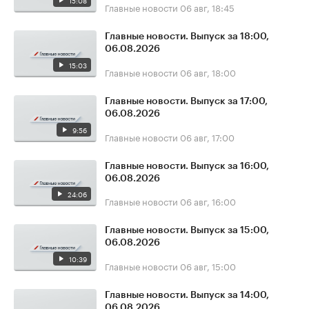
15:08
Главные новости
06 авг, 18:45
Главные новости. Выпуск за 18:00,
06.08.2026
15:03
Главные новости
06 авг, 18:00
Главные новости. Выпуск за 17:00,
06.08.2026
9:56
Главные новости
06 авг, 17:00
Главные новости. Выпуск за 16:00,
06.08.2026
24:06
Главные новости
06 авг, 16:00
Главные новости. Выпуск за 15:00,
06.08.2026
10:39
Главные новости
06 авг, 15:00
Главные новости. Выпуск за 14:00,
06.08.2026