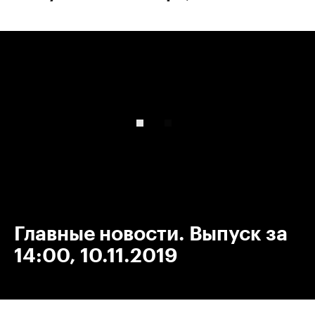
00:00
/
00:00
Главные новости. Выпуск за
14:00, 10.11.2019