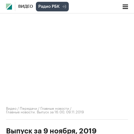
ВИДЕО
Видео
/
Передачи
/
Главные новости
/
Главные новости. Выпуск за 16:00, 09.11.2019
Выпуск за 9 ноября, 2019