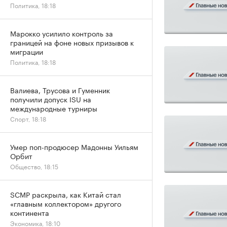
Политика, 18:18
Марокко усилило контроль за
границей на фоне новых призывов к
миграции
Политика, 18:18
Валиева, Трусова и Гуменник
получили допуск ISU на
международные турниры
Спорт, 18:18
Умер поп-продюсер Мадонны Уильям
Орбит
Общество, 18:15
SCMP раскрыла, как Китай стал
«главным коллектором» другого
континента
Экономика, 18:10