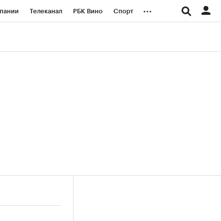
...
пании
Телеканал
РБК Вино
Спорт
ые проекты
Город
Стиль
Крипто
Спецпроекты СПб
логии и медиа
Финансы