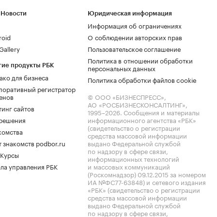
 Новости
Юридическая информация
Информация об ограничениях
roid
О соблюдении авторских прав
allery
Пользовательское соглашение
Политика в отношении обработки
гие продукты РБК
персональных данных
ако для бизнеса
Политика обработки файлов cookie
поративный регистратор
енов
© ООО «БИЗНЕСПРЕСС»,
АО «РОСБИЗНЕСКОНСАЛТИНГ»,
тинг сайтов
1995–2026
. Сообщения и материалы
.решения
информационного агентства «РБК»
(свидетельство о регистрации
комства
средства массовой информации
 знакомств podbor.ru
выдано Федеральной службой
по надзору в сфере связи,
 Курсы
информационных технологий
ла управления РБК
и массовых коммуникаций
(Роскомнадзор) 09.12.2015 за номером
ИА №ФС77-63848) и сетевого издания
«РБК» (свидетельство о регистрации
средства массовой информации
выдано Федеральной службой
по надзору в сфере связи,