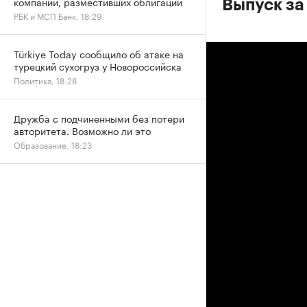
компаний, разместивших облигации
Выпуск за
РБК и МСП Банк, 18:29
Türkiye Today сообщило об атаке на
турецкий сухогруз у Новороссийска
Политика, 18:28
Дружба с подчиненными без потери
авторитета. Возможно ли это
Образование, 18:23