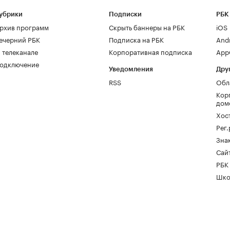
убрики
Подписки
РБК
рхив программ
Скрыть баннеры на РБК
iOS
ечерний РБК
Подписка на РБК
And
 телеканале
Корпоративная подписка
AppG
одключение
Уведомления
Дру
RSS
Обл
Кор
дом
Хос
Рег
Зна
Сайт
РБК
Шко