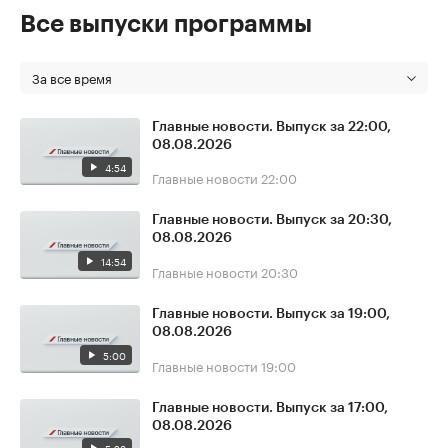
Все выпуски программы
За все время
Главные новости. Выпуск за 22:00,
08.08.2026
4:54
Главные новости
22:00
Главные новости. Выпуск за 20:30,
08.08.2026
14:54
Главные новости
20:30
Главные новости. Выпуск за 19:00,
08.08.2026
5:00
Главные новости
19:00
Главные новости. Выпуск за 17:00,
08.08.2026