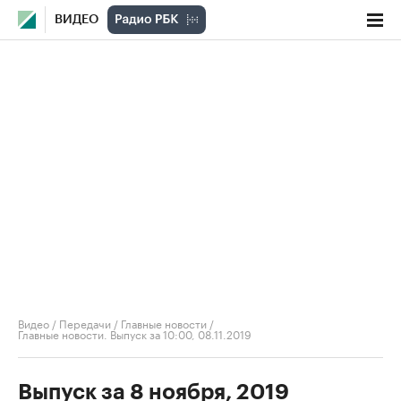
ВИДЕО
Видео
/
Передачи
/
Главные новости
/
Главные новости. Выпуск за 10:00, 08.11.2019
Выпуск за 8 ноября, 2019