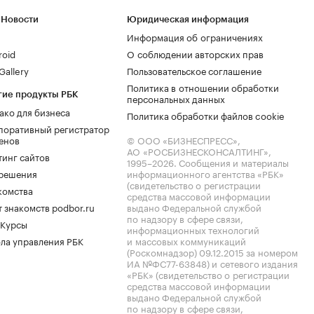
 Новости
Юридическая информация
Информация об ограничениях
roid
О соблюдении авторских прав
allery
Пользовательское соглашение
Политика в отношении обработки
гие продукты РБК
персональных данных
ако для бизнеса
Политика обработки файлов cookie
поративный регистратор
енов
© ООО «БИЗНЕСПРЕСС»,
АО «РОСБИЗНЕСКОНСАЛТИНГ»,
тинг сайтов
1995–2026
. Сообщения и материалы
.решения
информационного агентства «РБК»
(свидетельство о регистрации
комства
средства массовой информации
 знакомств podbor.ru
выдано Федеральной службой
по надзору в сфере связи,
 Курсы
информационных технологий
ла управления РБК
и массовых коммуникаций
(Роскомнадзор) 09.12.2015 за номером
ИА №ФС77-63848) и сетевого издания
«РБК» (свидетельство о регистрации
средства массовой информации
выдано Федеральной службой
по надзору в сфере связи,