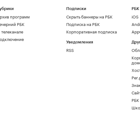
убрики
Подписки
РБК
рхив программ
Скрыть баннеры на РБК
iOS
ечерний РБК
Подписка на РБК
And
 телеканале
Корпоративная подписка
AppG
одключение
Уведомления
Дру
RSS
Обл
Кор
дом
Хос
Рег
Зна
Сайт
РБК
Шко