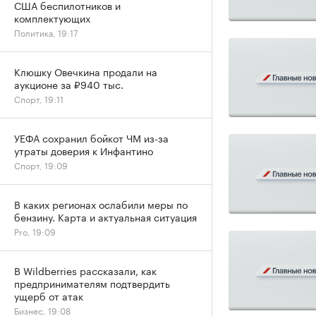
США беспилотников и
комплектующих
Политика, 19:17
Клюшку Овечкина продали на
аукционе за ₽940 тыс.
Спорт, 19:11
УЕФА сохранил бойкот ЧМ из-за
утраты доверия к Инфантино
Спорт, 19:09
В каких регионах ослабили меры по
бензину. Карта и актуальная ситуация
Pro, 19:09
В Wildberries рассказали, как
предпринимателям подтвердить
ущерб от атак
Бизнес, 19:08