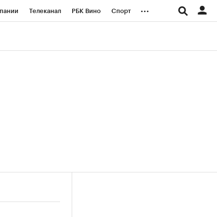
...
пании
Телеканал
РБК Вино
Спорт
ые проекты
Город
Стиль
Крипто
Спецпроекты СПб
логии и медиа
Финансы