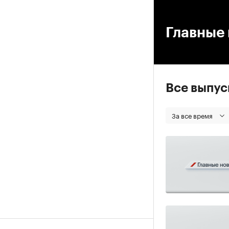
00
Главные 
Все выпу
За все время