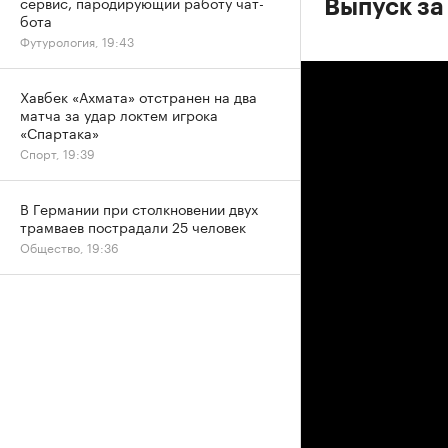
сервис, пародирующий работу чат-
Выпуск за
бота
Футурология, 19:43
Хавбек «Ахмата» отстранен на два
матча за удар локтем игрока
«Спартака»
Спорт, 19:39
В Германии при столкновении двух
трамваев пострадали 25 человек
Общество, 19:36